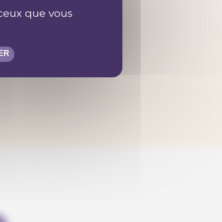
r ceux que vous
ER