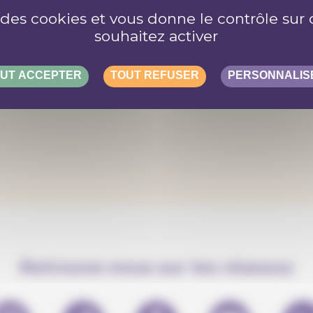
e des cookies et vous donne le contrôle su
souhaitez activer
«
‹
1
›
»
UT ACCEPTER
TOUT REFUSER
PERSONNALIS
Retrouve-nous sur les réseaux