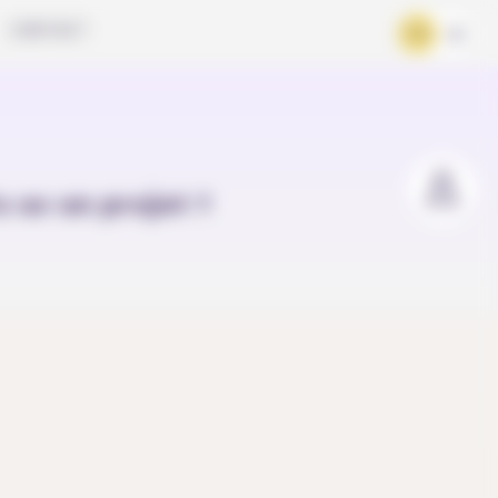
CONTACT
FR
DE
u as un projet ?