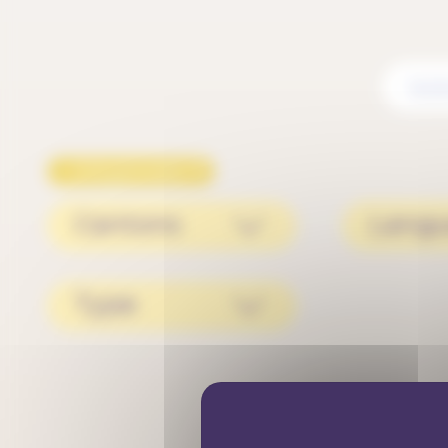
✕
Citoyenneté
Cantons
Lang
Type