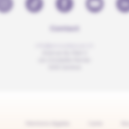
Contact
info@anousdejouer.ch
Avenue du Mail 2
c/o Christelle Perrier
1205 Genève
Mentions légales
Carte
No