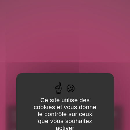
Panneau de gestion des cookies
Ce site utilise des
cookies et vous donne
le contrôle sur ceux
Pour modifier votre mot de passe, merci d’indiquer
l’adresse email associée à votre compte.
que vous souhaitez
activer