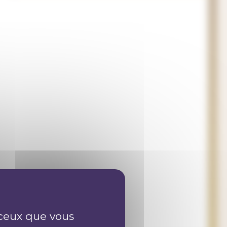
r ceux que vous