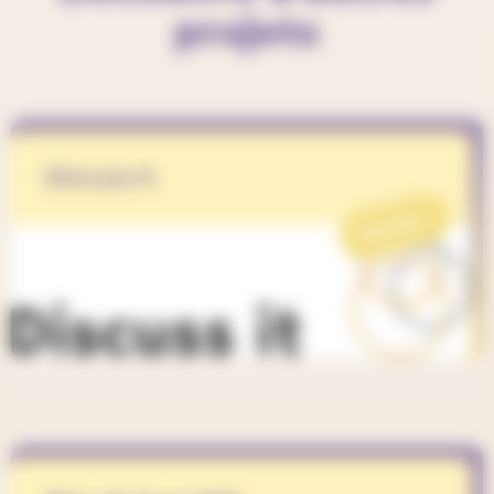
projets
Discuss it
PROJET