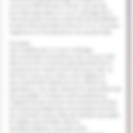
concours REFLEX pour filmer une de ses
journées-type dans un court-métrage de 3
minutes éclair et percutant afin de sensibiliser
et peut-être permettre d'ouvrir à un nouveau
regard sur le monde de la rue Lausannoise.
Synopsis :
Les Invisibles est un court-métrage
documentaire immersif qui suit une journée
dans la vie d'un homme sans domicile fixe à
Lausanne, du réveil à la fin de la journée. Le
film est conçu pour être ultra réaliste et
documenté de manière brute, offrant au
spectateur une vision directe et sans artifice de
son quotidien. À travers cette expérience,
l'objectif est de montrer les moments intimes,
les luttes quotidiennes, et les petites victoires
qui rythment sa journée, de manière saccadée
et rapide, sans tomber dans le
sensasionnalisme. Ce projet a été