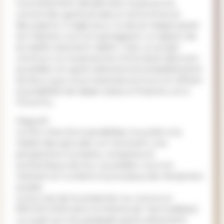
mutuellement décidé avec la personne
concernée, après plusieurs rencontres et
discussions. Il s’agit pour lui de se réapproprier
son histoire, tout en partageant un aspect de
sa réalité rarement visible. C'est un projet
commun où la personne m'introduit dans son
quotidien en ayant sélectionné préalablement
les lieux que nous traverserons tout en offrant
la possibilité de laisser place à l'imprévu et à
l'inconnu.
Objectif :
Le film cherche à sensibiliser le public à la
réalité des sans-abri, en montrant une
perspective humaine, complexe et
authentique de leur quotidien, tout en
mettant en lumière le processus de réinsertion
sociale.
Le but est de le présenter au concours
REFLEX 2025 dont le thème est "les invisibles",
un sujet qui me paraissait particulièrement