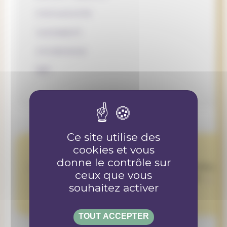
inclusivité
isolement
itinérance
SDF
Ce site utilise des
cookies et vous
donne le contrôle sur
Le but est de promouvoir le vivre ensemble,
ceux que vous
l'entraide et la compréhension mutuelle
souhaitez activer
TOUT ACCEPTER