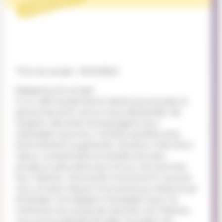
PROJET
Titre du projet : INVISIBLE
Naissance du projet :
A un café lausannois et après que plusieurs
personnes sont venus nous demander de
l'argent, des amis me partagent leur
impression que leur nombre semble avoir
énormément augmenté. J'ai donc cherché à
mieux comprendre et j'ai discuté avec
plusieurs sans-abris qui ont pu me raconter
leur histoire. J'ai ensuite rencontré K. que j'ai
revu et avec lequel nous avons pu beaucoup
échangé. Connaissant ma passion pour le
cinéma et son envie de raconter son histoire,
nous avons décidé de saisir l'occasion du