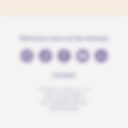
Retrouve-nous sur les réseaux
Contact
info@anousdejouer.ch
Avenue du Mail 2
c/o Christelle Perrier
1205 Genève