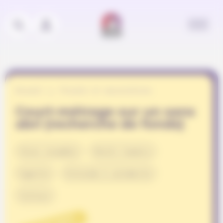
Panneau de gestion des cookies
Accueil
Projets et associations
Court-métrage sur un sans
abri (recherche de fonds)
Vivre ensemble
Droits humains
Egalité
Entraide & solidarité
Culture