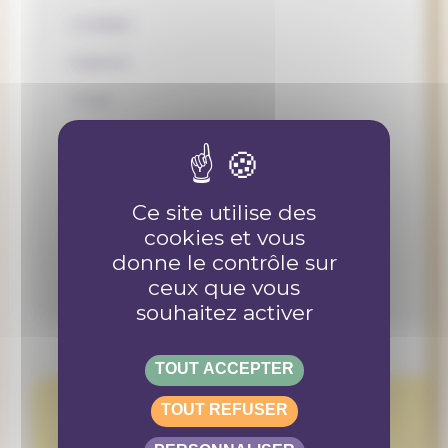
cinéma
espoir
film
jeunes
jeunesse
Ce site utilise des
Par les jeunes
cookies et vous
rêve
donne le contrôle sur
ceux que vous
souhaitez activer
TOUT ACCEPTER
TOUT REFUSER
Croyez en vos rêves.