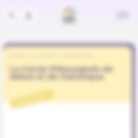
Panneau de gestion des cookies
Accueil
Projets et associations
Le Cercle fribourgeois de
débat et de rhétorique
PROJET