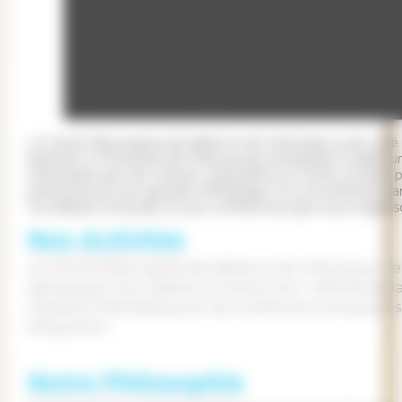
Le Cercle fribourgeois de débat et de rhétorique a été créé 
bachelor à l’Université de Fribourg qui souhaitaient établir
intéressées par l’art oratoire. Aujourd’hui, le Cercle compte
personnes sur son groupes WhatsApp. Si tu es intéressé par la
nos débats mensuels ou aux conférences que nous organis
Nos Activités
Le Cercle fribourgeois de débat et de rhétorique perm
développer leur aisance à l’oral et leur maîtrise de 
d’ateliers thématiques et de conférence auxquelles
éloquence.
Notre Philosophie