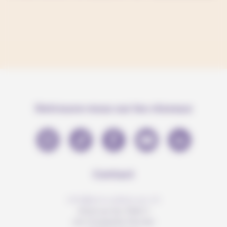
Retrouve-nous sur les réseaux
Contact
info@anousdejouer.ch
Avenue du Mail 2
c/o Christelle Perrier