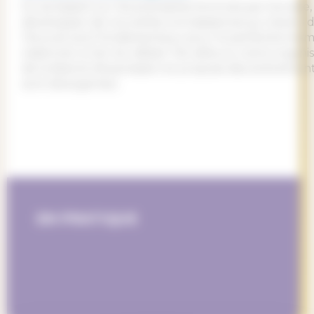
En se basant sur les préceptes énoncés par Socrate, 
développer de nouvelles connaissances au travers du
l’écoute sont fondamentaux pour le perfectionneme
s’adonner à l’art du débat. Par ailleurs, notre orga
de la liberté d’expression et propose des événements
sont divergentes.
EN PRATIQUE