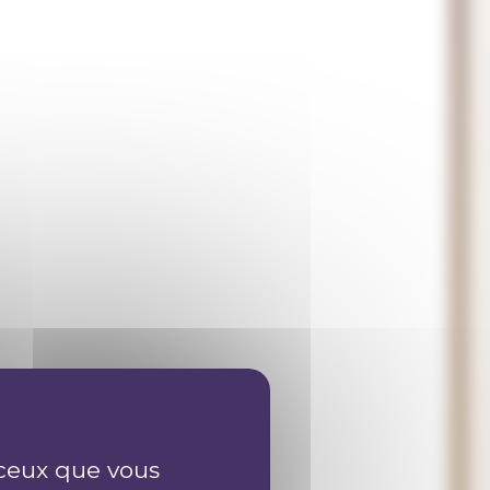
r ceux que vous