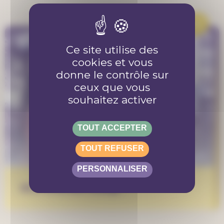
ARTICLE
Ce site utilise des
cookies et vous
donne le contrôle sur
ceux que vous
souhaitez activer
TOUT ACCEPTER
TOUT REFUSER
PERSONNALISER
Site internet Codap