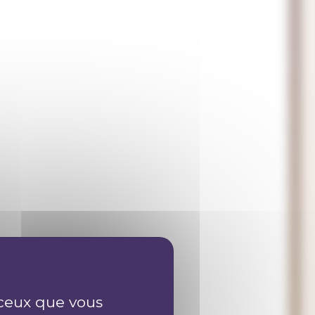
r ceux que vous