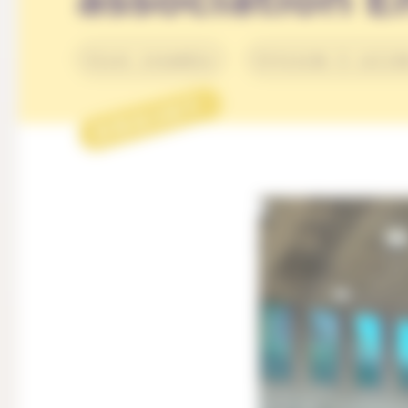
Vivre ensemble
Entraide & solid
PROJET