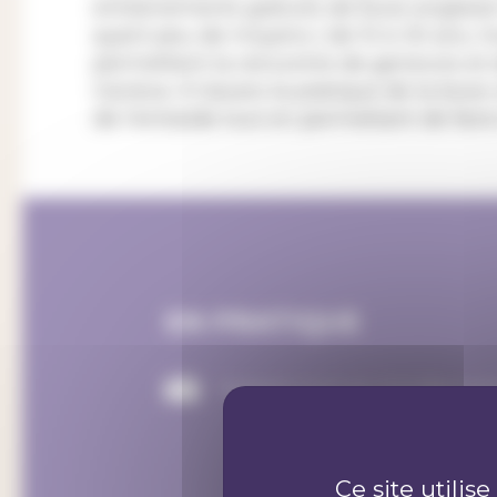
entrainements gratuits de boxe anglaise
ayant peu de moyens ( de 10 à 30 ans,
permettent la rencontre de genevois et
Genève. À travers la pratique de la boxe c
de l'entraide tout en permettant de faire
EN PRATIQUE
hossaini.esmatullah@gmai
Ce site utilis