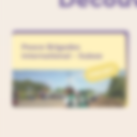
Peace Brigades
International – Suisse
PROJET