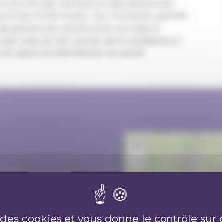
 trois fois par semaine à des personnes
 hommes et femmes). Ces moments sportifs
 de personnes récemment arrivées à
ela crée du lien social, de la solidarité et
 du sport et d'améliorer sa santé.
+
−
l.com
e des cookies et vous donne le contrôle su