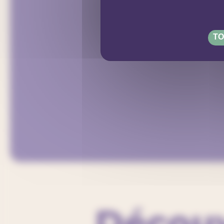
TO
Découv