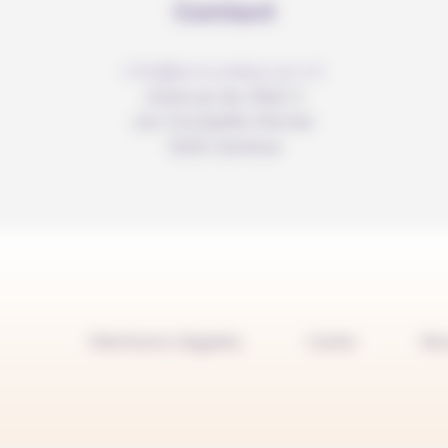
Contact
info@anousdejouer.ch
Avenue du Mail 2
c/o Christelle Perrier
1205 Genève
Mentions légales
Carte
No