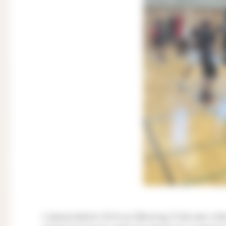
L'association Emruz Boxing Club est cré