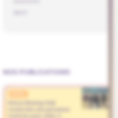
rencontre
Sport
NOS PUBLICATIONS
APPEL
Emruz Boxing Club
recherche une personne
motivée pour aider à