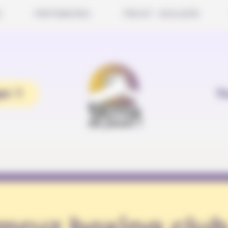
S
PARTENAIRES
PROJET SCOLAIRE
er ?
T
Emruz boxing clu