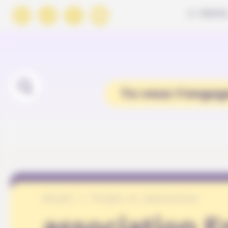
Panneau de gestion des cookies
À PROPO
Tu veux t'engag
Accueil
Projets et associations
association 