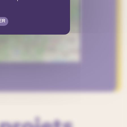
ER
©
OpenStreetMap
contributors
projets