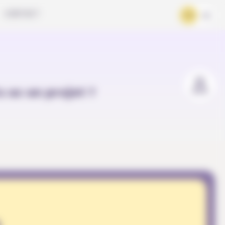
CONTACT
FR
DE
u as un projet ?
b