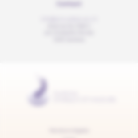
Contact
info@anousdejouer.ch
Avenue du Mail 2
c/o Christelle Perrier
1205 Genève
Mentions légales