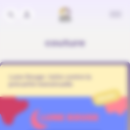
Panneau de gestion des cookies
couture
Lune Rouge : lutte contre la
précarité menstruelle
PROJET