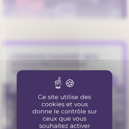
L’Orchestre Juventutti : de la
jeunesse dans la musique
classique
REFLEXION
Ce site utilise des
cookies et vous
donne le contrôle sur
ceux que vous
souhaitez activer