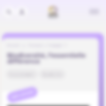
Panneau de gestion des cookies
Accueil
Pourquoi s’engager ?
Biodiversité, l’essentielle
différence
Environnement
Durabilité
REFLEXION