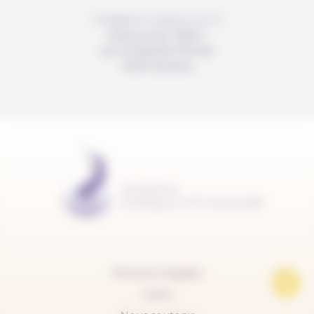
info@anousdejouer.ch
Avenue du Mail 2
c/o Christelle Perrier
1205 Genève
Mentions légales
Carte