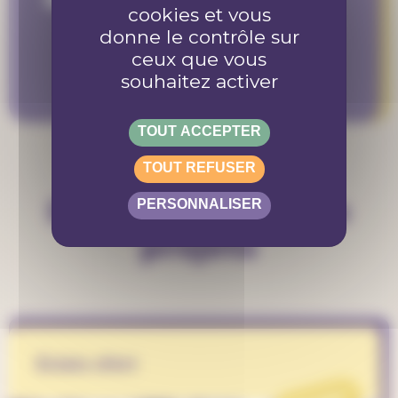
cookies et vous
donne le contrôle sur
ceux que vous
souhaitez activer
TOUT ACCEPTER
TOUT REFUSER
Découvre d'autres
PERSONNALISER
projets
Éclats d'Art