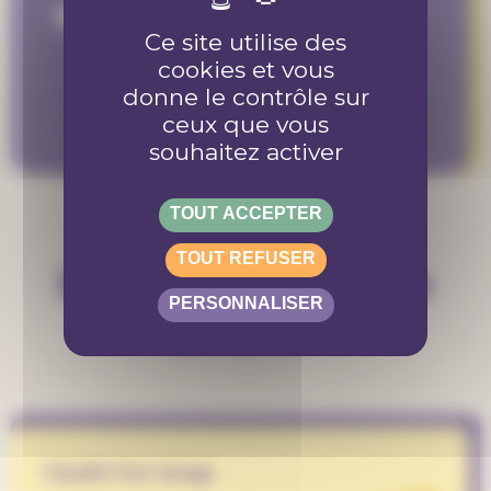
+41 26 351 73 23
Ce site utilise des
cookies et vous
donne le contrôle sur
ceux que vous
souhaitez activer
TOUT ACCEPTER
TOUT REFUSER
Découvre d'autres
PERSONNALISER
projets
Youth For Soap