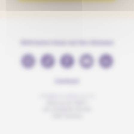
Retrouve-nous sur les réseaux
Contact
info@anousdejouer.ch
Avenue du Mail 2
c/o Christelle Perrier
1205 Genève