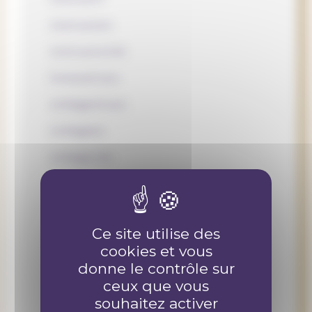
inclusion
inclusivité
Innovation
intégration
intégrer
intégrité
jeunesse
luttes
Ce site utilise des
multidisciplinarité
cookies et vous
musique
donne le contrôle sur
ceux que vous
ouvert à tous
souhaitez activer