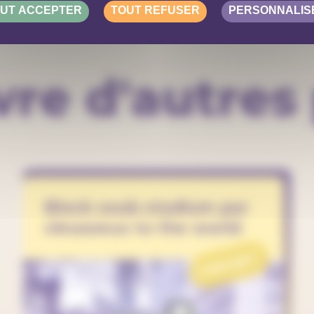
UT ACCEPTER
TOUT REFUSER
PERSONNALIS
re d'autres 
Block soub stadium par
vieusseux to the world
PROJET