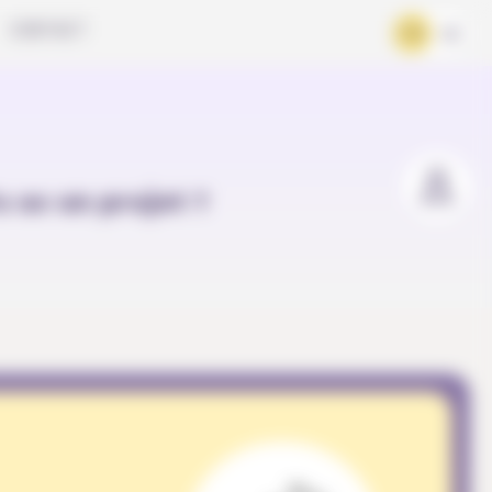
CONTACT
FR
DE
u as un projet ?