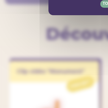
TO
Découv
Clip vidéo "Monument"
PROJET