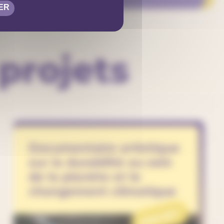
ER
projets
Documentaire artistique
sur la durabilité au sein
de la planète et le
changement climatique
PROJET