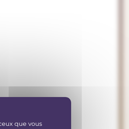
r ceux que vous