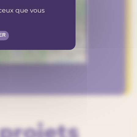
r ceux que vous
ER
©
OpenStreetMap
contributors
projets