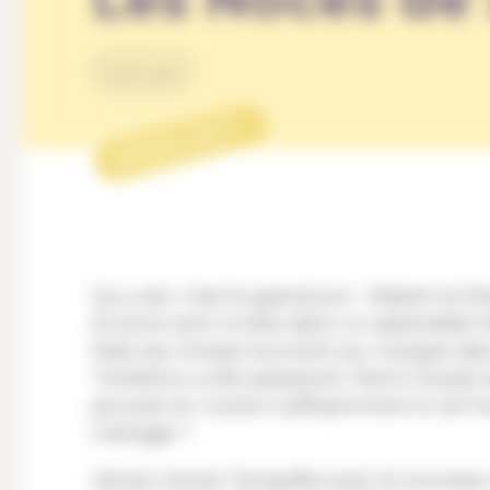
Culture
PROJET
Ça y est, c’est le grand jour : Robert et E
et amis sont invités dans un splendide h
Mais les choses tournent au vinaigre dan
Tchekhov a été assassiné. Parmi toutes l
pouvait en vouloir suffisamment à cet h
mariage ?
Venez mener l’enquête avec le nouveau s