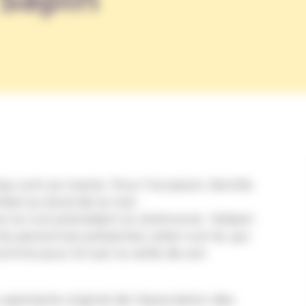
lisa vont se marier. Pour l’occasion, famille
ôtel au bord de la mer.
s la nuit précédant la cérémonie : Robert
es personnes présentes cette nuit-là, qui
omme pour le tuer la veille de son
pectacle original de l’association des