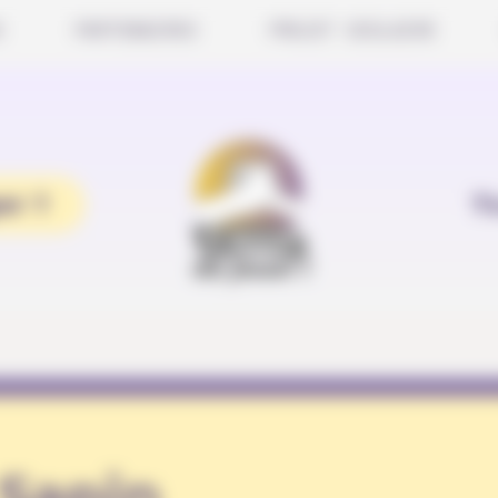
S
PARTENAIRES
PROJET SCOLAIRE
er ?
T
 Sapin