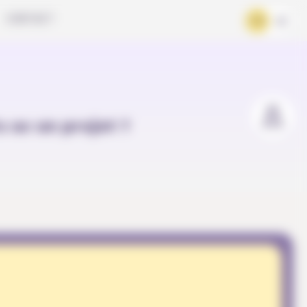
CONTACT
FR
DE
u as un projet ?