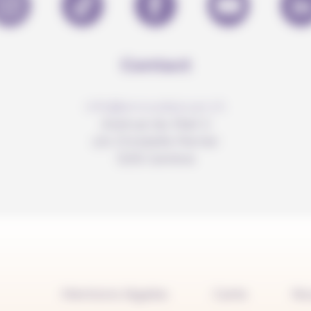
Contact
info@anousdejouer.ch
Avenue du Mail 2
c/o Christelle Perrier
1205 Genève
Mentions légales
Carte
No