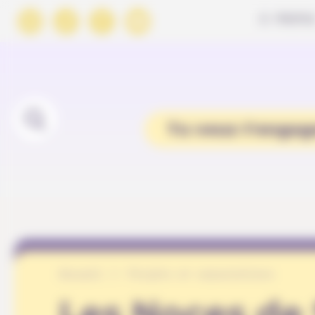
Panneau de gestion des cookies
À PROPO
Tu veux t'engag
Accueil
Projets et associations
Les Noces de