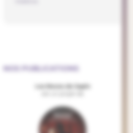
théâtre
NOS PUBLICATIONS
Les Noces de Sapin
est un projet de