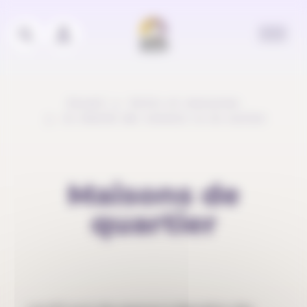
Panneau de gestion des cookies
Accueil
Outils et ressources
Je cherche des conseils ou du soutien
Maisons de
quartier