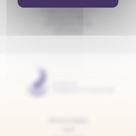
info@anousdejouer.ch
Avenue du Mail 2
c/o Christelle Perrier
1205 Genève
Mentions légales
Carte