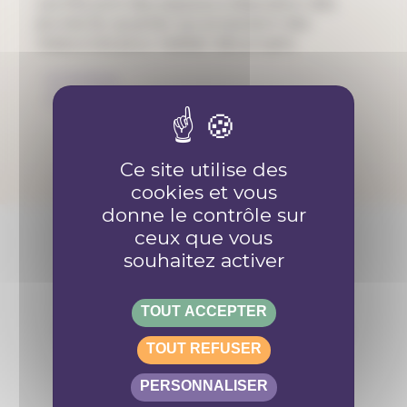
Les MQ sont des espaces à disposition des
jeunes du quartier qui proposent des
ressources pour réaliser des projets.
À Genève
À Lausanne
Ce site utilise des
cookies et vous
donne le contrôle sur
ceux que vous
souhaitez activer
Retrouve-nous sur les réseaux
TOUT ACCEPTER
TOUT REFUSER
PERSONNALISER
Contact