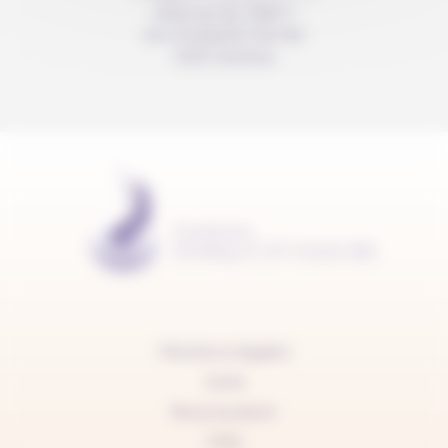
Avenue du Mail 2
c/o Christelle Perrier
1205 Genève
Mentions légales
Carte
Nous soutenir
FAQ