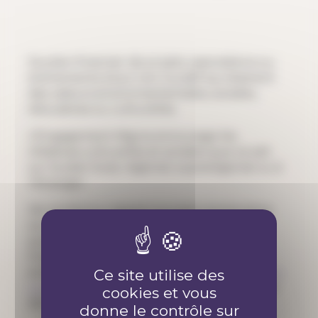
Soutien financier de projets, associations ou
événements à but non lucratif qui drainent
des valeurs environnementales, sociales,
éducatives ou culturelles.
L’Engagement Migros encourage les
initiatives culturelles et sociales que ce soit
sur le plan local, régional, suprarégional ou à
l’étranger.
De nombreux appels à projets temporaires
sur des thématiques spécifiques sont
publiées sur la plateforme Migros
Engagement. Par exemple, pour les petits
projets et initiatives, les
Mini-grants octroyées
Ce site utilise des
par la Migros
peuvent être une bonne piste
cookies et vous
de financement.
donne le contrôle sur