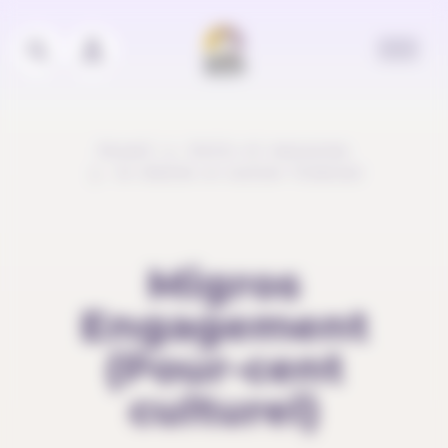
Panneau de gestion des cookies
Accueil
Outils et ressources
Je cherche un soutien financier
Migros
Engagement
(Pour-cent
culturel)