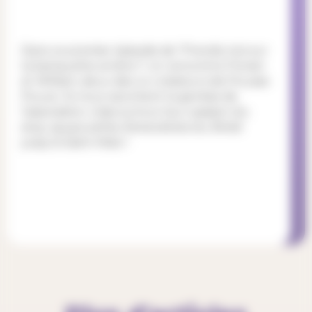
Dans ce premier épisode de "Prends-moi sur
ta banquette arrière !", on rencontre Florian
et William, deux des co-créateurs de Pousse-
Pouce. Ils nous racontent la genèse de
l’association, mais surtout leur passion du
stop, saupoudrée d’anecdotes du Brésil
jusqu’à Saint-Malo !