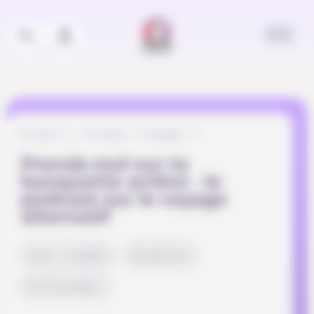
Panneau de gestion des cookies
Accueil
Pourquoi s’engager ?
Prends-moi sur ta
banquette arrière - le
podcast sur le voyage
alternatif
Vivre ensemble
Durabilité
Environnement