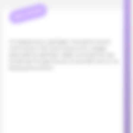
REFLEXION
Un espace pour partager nos aventures et
notre amour de l’auto-stop et du voyage
alternatif en général. Laisse-toi emporter par
la folie de Pousse-Pouce, et prends-moi sur ta
banquette arrière !