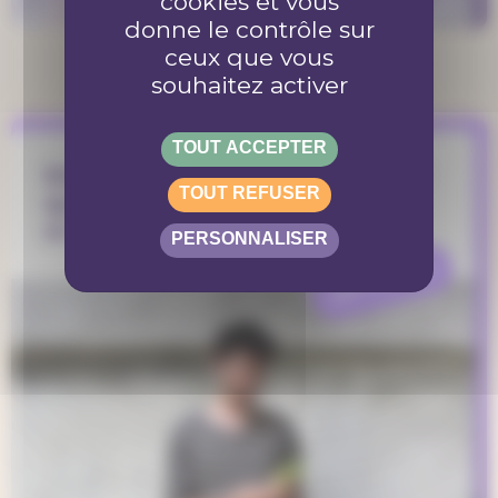
cookies et vous
donne le contrôle sur
ceux que vous
souhaitez activer
TOUT ACCEPTER
Entretien avec Antonin Calderon :
TOUT REFUSER
qu’est-ce que l’économie sociale
et solidaire ?
PERSONNALISER
REFLEXION