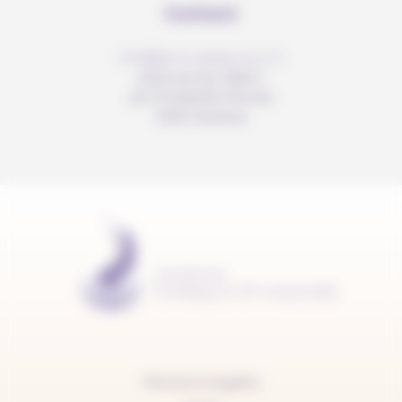
Contact
info@anousdejouer.ch
Avenue du Mail 2
c/o Christelle Perrier
1205 Genève
Mentions légales