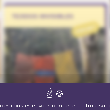
TEJIDOS INVISIBLES
PROJET
e des cookies et vous donne le contrôle su