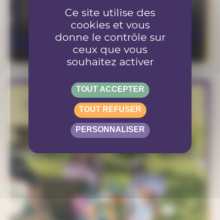
Ce site utilise des
cookies et vous
donne le contrôle sur
ceux que vous
souhaitez activer
TOUT ACCEPTER
Camp Multi-âges
TOUT REFUSER
PROJET
PERSONNALISER