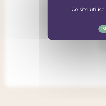
Ce site utilis
TO