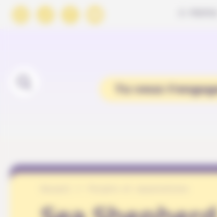
Panneau de gestion des cookies
À PROPO
Tu veux t'engag
Accueil
Projets et associations
Sea Shepherd