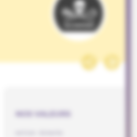
NOS VALEURS
action directe