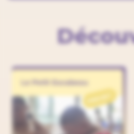
Découv
Le Petit Escabeau
PROJET