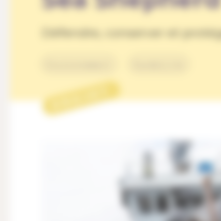
Défendre, conserver et proté
Environnement
Durabilité
PROJET