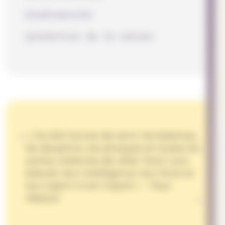
biodiversité
protection de la nature
« J'ai été honoré de servir les baleines,
les dauphins, les phoques et toutes les
autres créatures de cette Terre. Leur
beauté, leur intelligence, leur force et
leur esprit m'ont inspiré. » - Paul
Watson