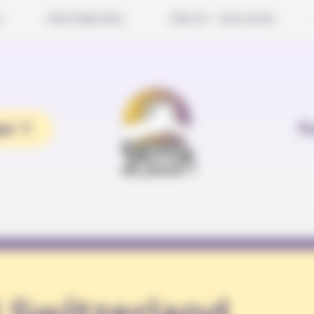
S
PARTENAIRES
PROJET SCOLAIRE
er ?
T
 Switzerland