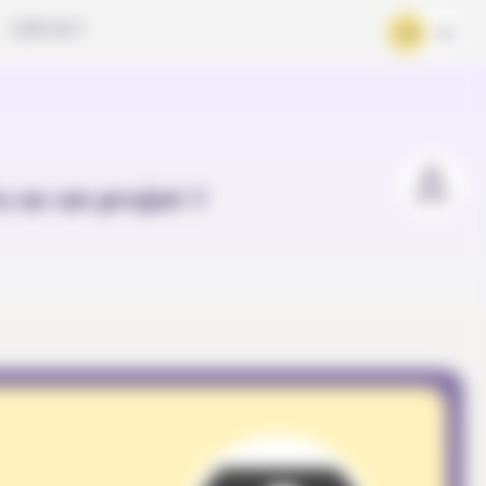
CONTACT
FR
DE
u as un projet ?