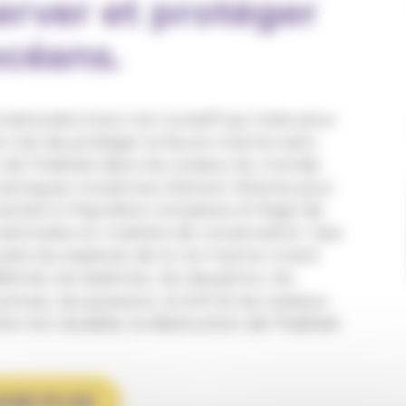
erver et protéger
océans.
ationale à but non lucratif qui lutte pour
on est de protéger la faune marine sans
n de l’habitat dans les océans du monde.
tactiques novatrices d'action directe pour
ersité à l’équilibre complexe et fragil de
rnationales en matière de conservation. Sea
tes les espèces de la vie marine vivant
ndu les baleines, les dauphins, les
tues, les poissons, le krill et les oiseaux
e non durable, la destruction de l'habitat
OIR PLUS