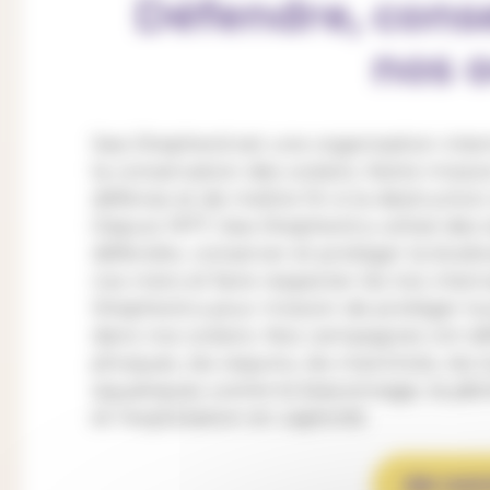
Défendre, cons
nos 
Sea Shepherd est une organisation intern
la conservation des océans. Notre missi
défense et de mettre fin à la destructio
Depuis 1977, Sea Shepherd a utilisé des 
défendre, conserver et protéger la biodiv
nos mers et faire respecter les lois inte
Shepherd a pour mission de protéger tou
dans nos océans. Nos campagnes ont défe
phoques, les requins, les manchots, les tor
aquatiques contre le braconnage, la pêch
et l'exploitation en captivité.
EN SAV