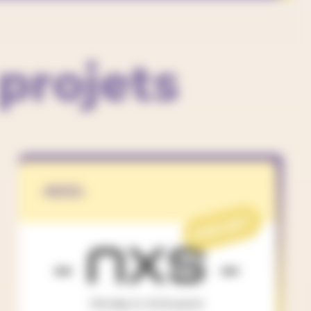
projets
-NXS-
PROJET