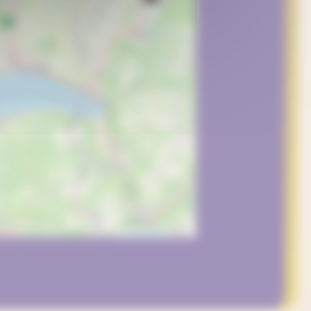
©
OpenStreetMap
contributors