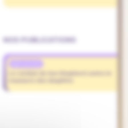
NOS PUBLICATIONS
REFLEXION
Le combat de Sea Shepherd contre le
massacre des dauphins