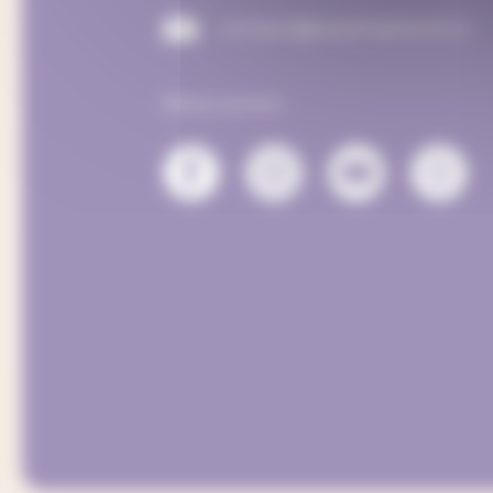
contact@seashepherd.ch
Nous suivre :