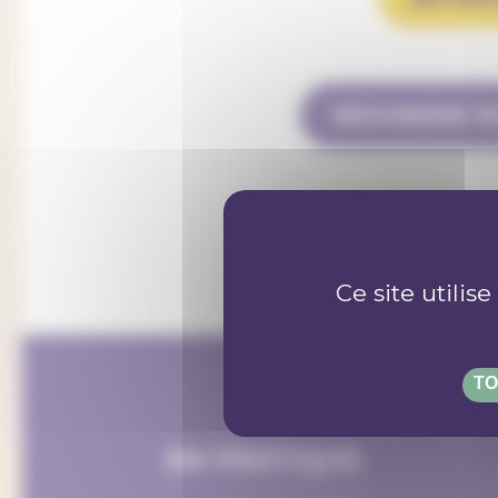
REJOINDRE N
DONNEZ DES FON
Ce site utilis
TO
EN PRATIQUE