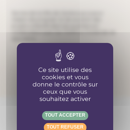
Service de la Ville de Genève qui a pour
mission de proposer et de soutenir des
projets collectifs dans les quartiers en
collaboration avec les TSHM ou l’Unité de vie
associative.
Ce site utilise des
EN SAVOIR PLUS
cookies et vous
donne le contrôle sur
ceux que vous
souhaitez activer
TOUT ACCEPTER
Retrouve-nous sur les réseaux
TOUT REFUSER