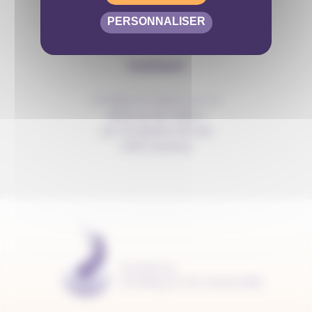
PERSONNALISER
Contact
info@anousdejouer.ch
Avenue du Mail 2
c/o Christelle Perrier
1205 Genève