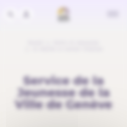
Panneau de gestion des cookies
Accueil
Outils et ressources
Je cherche un soutien financier
Service de la
Jeunesse de la
Ville de Genève