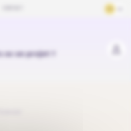
CONTACT
FR
DE
u as un projet ?
inancier