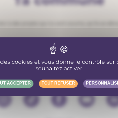
Ta commune
 des projets qui lui sont soumis, qu’ils se déroul
e des cookies et vous donne le contrôle su
souhaitez activer
Retrouve-nous sur les réseaux
UT ACCEPTER
TOUT REFUSER
PERSONNALIS