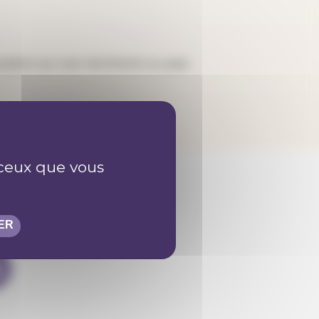
ent sur son territoire ou pas.
r ceux que vous
ER