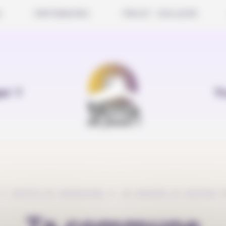
S
PARTENAIRES
PROJET SCOLAIRE
er ?
T
Outils et ressources
Je cherche un soutien f