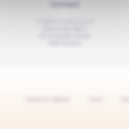
Contact
info@anousdejouer.ch
Avenue du Mail 2
c/o Christelle Perrier
1205 Genève
Mentions légales
Carte
No