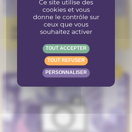
Ce site utilise des
cookies et vous
donne le contrôle sur
ceux que vous
Erik et Mélanie du Conseil des
souhaitez activer
jeunes de la ville de Fribourg
TOUT ACCEPTER
TOUT REFUSER
ARTICLE
PERSONNALISER