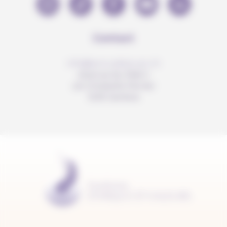
Contact
info@anousdejouer.ch
Avenue du Mail 2
c/o Christelle Perrier
1205 Genève