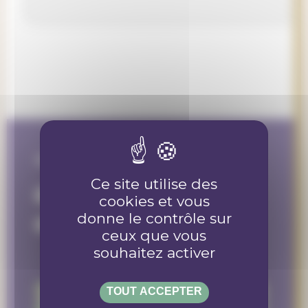
EN PRATIQUE
Ce site utilise des
lesavantcorps@gmail.com
cookies et vous
donne le contrôle sur
+41 79 926 86 41
ceux que vous
souhaitez activer
TOUT ACCEPTER
+