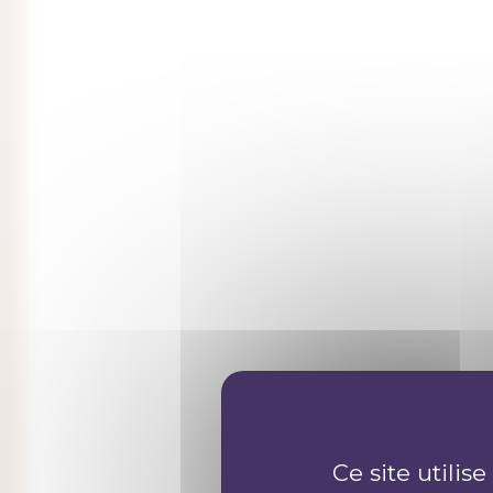
Ce site utilis