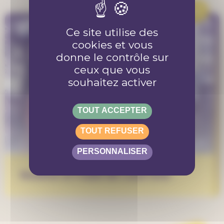
ARTICLE
Ce site utilise des
cookies et vous
donne le contrôle sur
ceux que vous
souhaitez activer
TOUT ACCEPTER
TOUT REFUSER
PERSONNALISER
Noéline et Fadel de Lauz’One